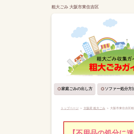
粗大ごみ 大阪市東住吉区
家庭ごみの出し方
ソファー処分方
トップページ
＞
大阪府 粗大ごみ
＞
大阪市東住吉区粗
【不用品の処分に