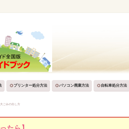
法
プリンター処分方法
パソコン廃棄方法
自転車処分方法
大ごみの出し方
迷ったら】