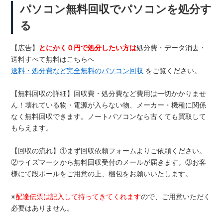
パソコン無料回収でパソコンを処分す
る
【広告】
とにかく０円で処分したい方は
処分費・データ消去・
送料すべて無料はこちらへ
送料・処分費など完全無料のパソコン回収
をご覧ください。
【無料回収の詳細】回収費・処分費など費用は一切かかりませ
ん！壊れている物・電源が入らない物、メーカー・機種に関係
なく無料回収できます。ノートパソコンなら古くても買取して
もらえます。
【回収の流れ】①まず回収依頼フォームよりご依頼ください。
②ライズマークから無料回収受付のメールが届きます。③お客
様にて段ボールをご用意の上、梱包をお願いいたします。
※
配達伝票は記入して持ってきてくれます
ので、ご用意いただく
必要はありません。