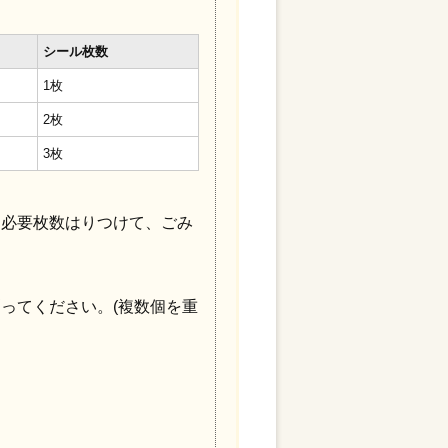
シール枚数
1枚
2枚
3枚
を必要枚数はりつけて、ごみ
ってください。(複数個を重