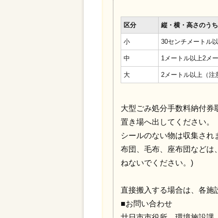
区分
縦・横・高さのう
小
30センチメートル
中
1メートル以上2メ
大
2メートル以上（注
大型ごみ処分手数料納付券
置き場へ出してください。
シールのない物は収集され
布団、毛布、座布団などは
ねないでください。)
直接搬入する場合は、各施
■お問い合わせ
廿日市市役所 環境施設課 管理