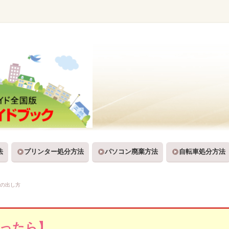
法
プリンター処分方法
パソコン廃棄方法
自転車処分方法
の出し方
迷ったら】