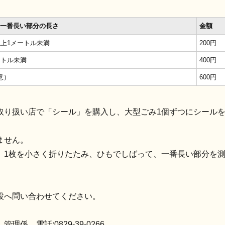
ち一番長い部分の長さ
金額
以上1メートル未満
200円
ートル未満
400円
意）
600円
取り扱い店で「シール」を購入し、大型ごみ1個ずつにシール
ません。
、1枚を小さく折りたたみ、ひもでしばって、一番長い部分を測
設へ問い合わせてください。
係 電話:0829-39-0266