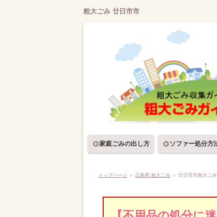
粗大ごみ 廿日市市
家庭ごみの出し方
ソファー処分方
トップページ
＞
広島県 粗大ごみ
＞
廿日市市粗大ごみ
【不用品の処分に